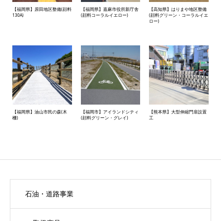
【福岡県】原田地区整備(顔料
【福岡県】嘉麻市役所新庁舎
【高知県】はりまや地区整備
130A)
(顔料コーラルイエロー)
(顔料グリーン・コーラルイエ
ロー)
【福岡県】油山市民の森(木
【福岡市】アイランドシティ
【熊本県】大型伸縮門扉設置
柵)
(顔料グリーン・グレイ)
工
石油・道路事業