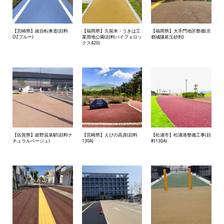
【宮崎県】綾自転車道(顔料
【福岡県】久留米・うきは工
【福岡県】大手門地区整備(京
OZブルー)
業用地公園(顔料バイフェロッ
都城陽産玉砂利)
クス420)
【佐賀県】嬉野温泉駅(顔料ナ
【宮崎県】えびの高原(顔料
【松浦市】松浦港整備工事(顔
チュラルベージュ)
130A)
料130A)